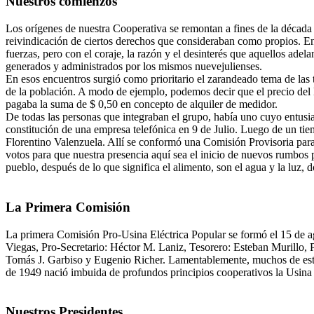
Nuestros comienzos
Los orígenes de nuestra Cooperativa se remontan a fines de la década 
reivindicación de ciertos derechos que consideraban como propios. Entr
fuerzas, pero con el coraje, la razón y el desinterés que aquellos ade
generados y administrados por los mismos nuevejulienses.
En esos encuentros surgió como prioritario el zarandeado tema de las t
de la población. A modo de ejemplo, podemos decir que el precio del 
pagaba la suma de $ 0,50 en concepto de alquiler de medidor.
De todas las personas que integraban el grupo, había uno cuyo entusi
constitución de una empresa telefónica en 9 de Julio. Luego de un tie
Florentino Valenzuela. Allí se conformó una Comisión Provisoria para 
votos para que nuestra presencia aquí sea el inicio de nuevos rumbos p
pueblo, después de lo que significa el alimento, son el agua y la luz
La Primera Comisión
La primera Comisión Pro-Usina Eléctrica Popular se formó el 15 de a
Viegas, Pro-Secretario: Héctor M. Laniz, Tesorero: Esteban Murillo,
Tomás J. Garbiso y Eugenio Richer. Lamentablemente, muchos de estos 
de 1949 nació imbuida de profundos principios cooperativos la Usina 
Nuestros Presidentes