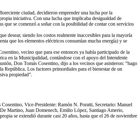
floreciente ciudad, decidieron emprender una lucha por la
r propia iniciativa. Con una lucha que implicaba desigualdad de
las que se comenzó a soñar con la posibilidad de contar con servicios
que desear, siendo los costos realmente inaccesibles para la mayoría
uenta que los elementos eléctricos consumían mucha energía) y se
osentino, vecino que para ese entonces ya había participado de la
trica en la Municipalidad, contándose con el apoyo del Intendente
reunión, Don Tomás Cosentino, dijo a los vecinos que asistieron: “hago
la República. Los factores primordiales para el bienestar de un
usiva propiedad”.
s Cosentino, Vice-Presidente: Ramón N. Poratti, Secretario: Manuel
osé De Martino, Juan Domenech, Emilio López, Santiago Amerio,
propia se extendió durante casi 20 años, hasta que el 26 de noviembre