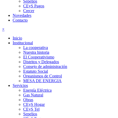
Sepelios
CEyS Pagos
Crecer
Novedades
Contacto
×
Inicio
Institucional
La cooperativa
Nuestra historia
El Cooperativismo
Distritos y Delegados
Consejo de administración
Estatuto Social
Organismos de Control
MESA DE ENERGIA
Servicios
Energía Eléctrica
Gas Natural
Obras
CEyS Hogar
CEyS Tel
Sepelios