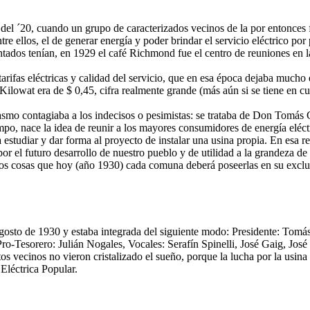
del ´20, cuando un grupo de caracterizados vecinos de la por entonces 
e ellos, el de generar energía y poder brindar el servicio eléctrico po
lantados tenían, en 1929 el café Richmond fue el centro de reuniones en 
arifas eléctricas y calidad del servicio, que en esa época dejaba mucho 
Kilowat era de $ 0,45, cifra realmente grande (más aún si se tiene en c
asmo contagiaba a los indecisos o pesimistas: se trataba de Don Tomás C
mpo, nace la idea de reunir a los mayores consumidores de energía eléc
estudiar y dar forma al proyecto de instalar una usina propia. En esa 
or el futuro desarrollo de nuestro pueblo y de utilidad a la grandeza de 
, dos cosas que hoy (año 1930) cada comuna deberá poseerlas en su excl
gosto de 1930 y estaba integrada del siguiente modo: Presidente: Tomá
 Pro-Tesorero: Julián Nogales, Vocales: Serafín Spinelli, José Gaig, J
vecinos no vieron cristalizado el sueño, porque la lucha por la usina 
Eléctrica Popular.