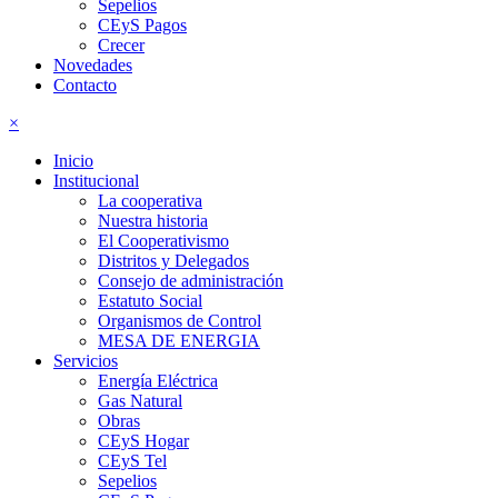
Sepelios
CEyS Pagos
Crecer
Novedades
Contacto
×
Inicio
Institucional
La cooperativa
Nuestra historia
El Cooperativismo
Distritos y Delegados
Consejo de administración
Estatuto Social
Organismos de Control
MESA DE ENERGIA
Servicios
Energía Eléctrica
Gas Natural
Obras
CEyS Hogar
CEyS Tel
Sepelios