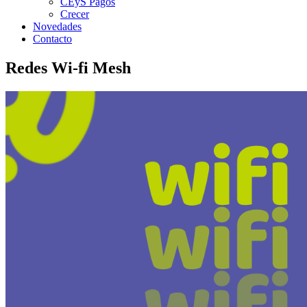
CEyS Pagos
Crecer
Novedades
Contacto
Redes Wi-fi Mesh